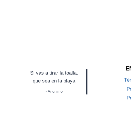
E
Si vas a tirar la toalla,
Té
que sea en la playa
Po
- Anónimo
P